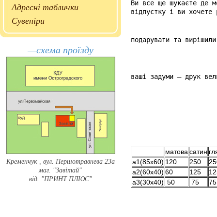
Ви все ще шукаєте де м
Адресні таблички
відпустку і ви хочете 
Сувеніри
подарувати та вирішили
—схема проїзду
ваші задуми – друк вел
матова
сатин
гл
Кременчук , вул. Першотравнева 23а
а1(85х60)
120
250
25
маг. "Завітай"
а2(60х40)
60
125
12
від. "ПРИНТ ПЛЮС"
а3(30х40)
50
75
75