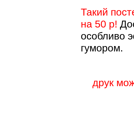
Такий пост
на 50 р
!
До
особливо э
гумором.
друк мож